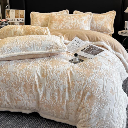
1
/
1