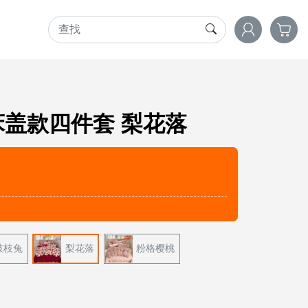
床盖款四件套
梨花落
枝枝兔
梨花落
粉格樱桃