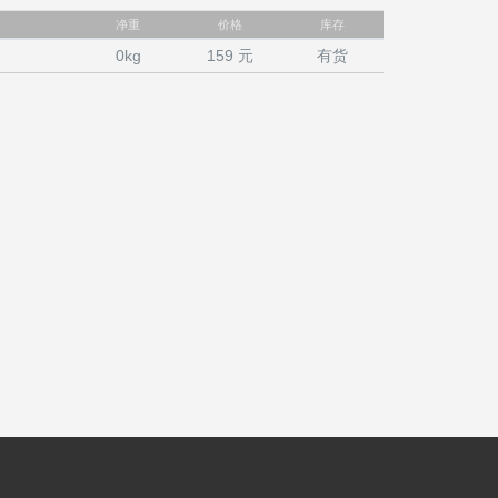
净重
价格
库存
0kg
159
元
有货