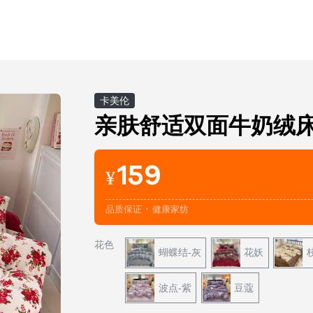
卡美伦
亲肤舒适双面牛奶绒
159
¥
品质保证 ･ 健康家纺
花色
蝴蝶结-灰
花妖
波点-紫
豆蔻