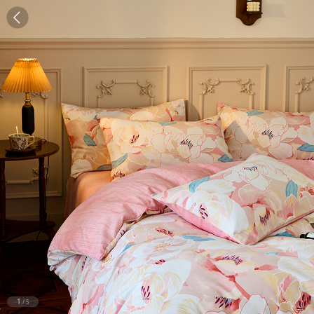
1
/
5