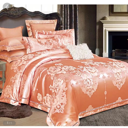
1
/
1