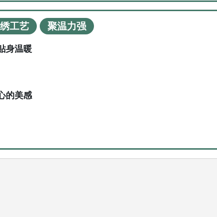
绣工艺
聚温力强
贴身温暖
心的美感